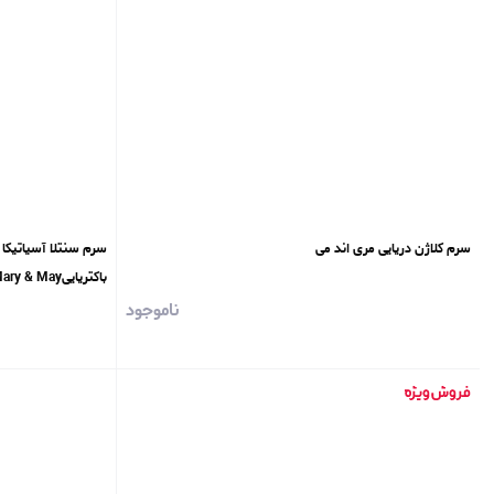
سرم کلاژن دریایی مری اند می
سرم سنتلا آسیاتیکا
باکتریاییMary & May
ناموجود