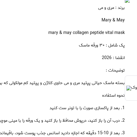
برند : مری و می
Mary & May
mary & may collagen peptide vital mask
پک شامل : ۳۰ ورقه ماسک
انقضا : 2026
توضیحات :
بسته ماسک حیاتی پپتید مری و می حاوی کلاژن و پپتید کم مولکولی که ب
نحوه استفاده
1. بعد از پاکسازی صورت را با تونر ست کنید
2. درب آن را باز کنید، درپوش محافظ را باز کنید و یک ورقه را با مینی موچین بیرون بیاورید.
3. بعد از 10-15 دقیقه که اجازه دادید اسانس جذب پوست شود، باقیمانده اسانس را به آرامی به تمام صورت به جز دور چشم و لب ها ماساژ دهید.